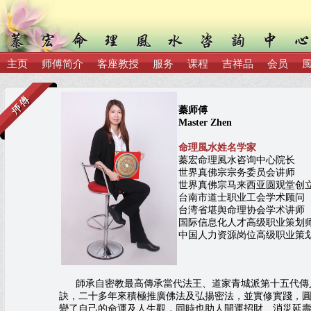
主页
师傅简介
客座教授
服务
课程
吉祥品
会员
蓁师傅
Master Zhen
命理風水姓名学家
蓁宏命理風水咨询中心院长
世界真佛宗宗务委员会讲师
世界真佛宗马来西亚圆观堂创
台南市道士职业工会学术顾问
台湾省堪舆命理协会学术讲师
国际信息化人才高级职业策划
中国人力资源岗位高级职业策
師承自密教最高傳承當代法王、道家青城派第十五代傳人
訣，二十多年來積極推廣佛法及弘揚密法，並實修實踐，
變了自己的命運及人生觀，同時也助人開運招財、消災延