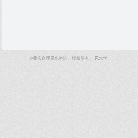
©蓁宏命理風水咨詢。版权所有。
风水学