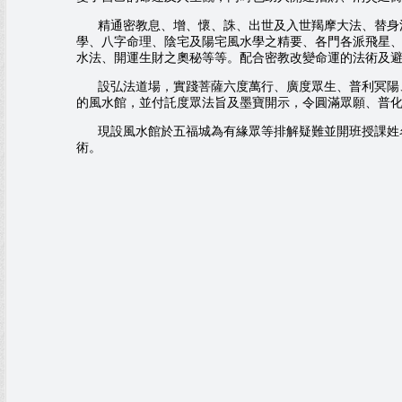
精通密教息、增、懷、誅、出世及入世羯摩大法、替身法
學、八字命理、陰宅及陽宅風水學之精要、各門各派飛星
水法、開運生財之奧秘等等。配合密教改變命運的法術及
設弘法道場，實踐菩薩六度萬行、廣度眾生、普利冥陽、
的風水館，並付託度眾法旨及墨寶開示，令圓滿眾願、普
現設風水館於五福城為有緣眾等排解疑難並開班授課姓名
術。