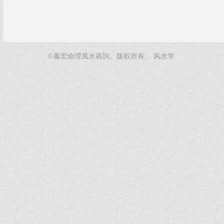
©蓁宏命理風水咨詢。版权所有。
风水学