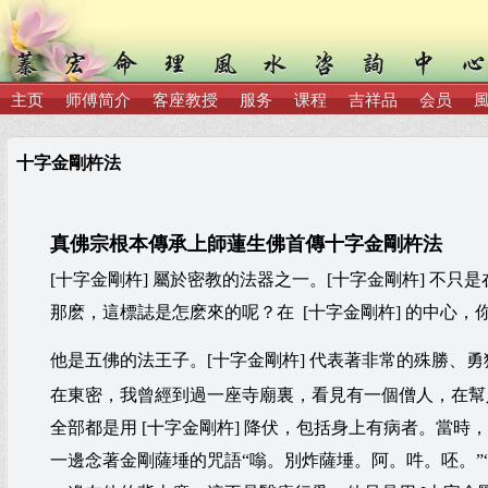
主页
师傅简介
客座教授
服务
课程
吉祥品
会员
十字金剛杵法
真佛宗根本傳承上師蓮生佛首傳十字金剛杵法
[十字金剛杵] 屬於密教的法器之一。[十字金剛杵] 不只
那麽，這標誌是怎麽來的呢？在 [十字金剛杵] 的中心，
他是五佛的法王子。[十字金剛杵] 代表著非常的殊勝、
在東密，我曾經到過一座寺廟裏，看見有一個僧人，在幫人
全部都是用 [十字金剛杵] 降伏，包括身上有病者。當時
一邊念著金剛薩埵的咒語“嗡。別炸薩埵。阿。吽。呸。”