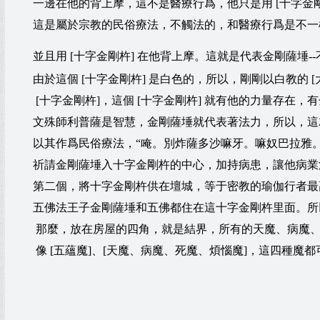
一邊在他的背上摩，這不是醫療行爲，他只是用 [十字金
這是屬於宗教的民俗療法，不觸法的，和醫療行爲是不一
並且用 [十字金剛杵] 在他背上摩。這就是代表金剛薩埵-
由於這個 [十字金剛杵] 是白色的，所以，剛剛以白教的
[十字金剛杵]，這個 [十字金剛杵] 就有他的力量存在
文殊師利普薩是智慧，金剛薩埵就代表著法力，所以，這
以其作爲民俗療法，“唵。別炸薩多沙嘛牙。嘛奴巴拉雅。別
祈請金剛薩埵入十字金剛杵的中心，加持病患，讓他病業
第二個，將十字金剛杵供在壇城，等于密教的瑜伽行者最
五佛法王子金剛薩埵和五佛都住在這十字金剛杵里面。所
那麼，放在房屋的四角，就是結界，所有的天魔、病魔
像 [五蘊魔]、[天魔、病魔、死魔、煩惱魔]，這四種魔