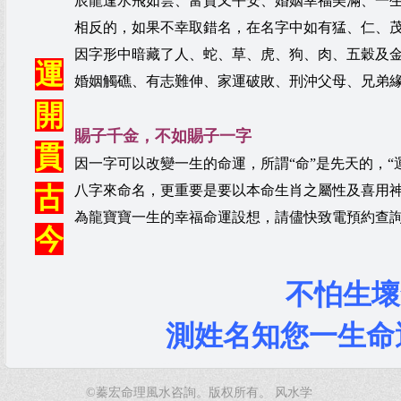
辰龍逢水飛如雲、富貴又平安、婚姻幸福美滿、一
相反的，如果不幸取錯名，在名字中如有猛、仁、
因字形中暗藏了人、蛇、草、虎、狗、肉、五穀及
運
婚姻觸礁、有志難伸、家運破敗、刑沖父母、兄弟
開
賜子千金，不如賜子一字
貫
因一字可以改變一生的命運，所謂“命”是先天的，
古
八字
來命名，更重要是要以本命生肖之屬性及喜用
為龍寶寶一生的幸福命運設想，請儘快致電預約查
今
不怕生壞
測姓名知您一生命
©蓁宏命理風水咨詢。版权所有。
风水学