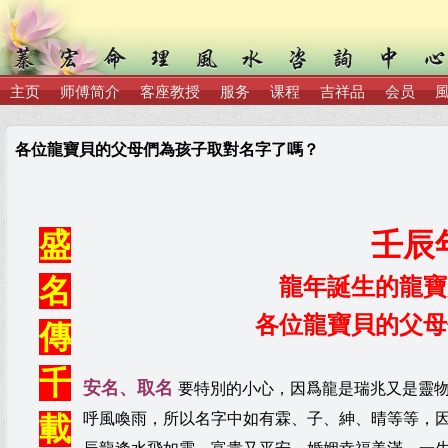
主页
师傅简介
客座教授
服务
课程
吉祥品
会员
各位龍寶貝的父母們為孩子取對名字了嗎？
盛
壬辰
名
龍年誕生的龍寶
各位龍寶貝的父母
傳
千
安名、取名
要特別的小心，因爲龍是瑞兆又是靈
呼風喚雨，
所以名字中如有霖、子、紳、晴等等，
載