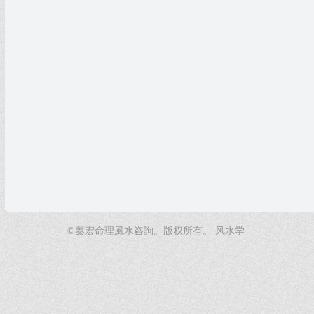
©蓁宏命理風水咨詢。版权所有。
风水学