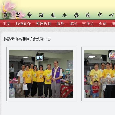
主页
师傅简介
客座教授
服务
课程
吉祥品
会员
探訪新山馬聯獅子會洗腎中心