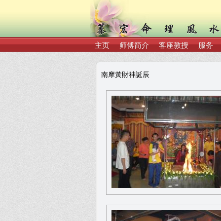
主页
师傅简介
客座教授
服务
南摩黃財神誕辰