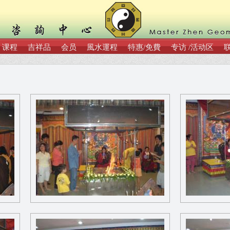
课程
吉祥品
会员
風水運程
特惠/免費
专访 /活动区