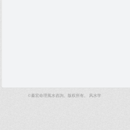
©蓁宏命理風水咨詢。版权所有。
风水学