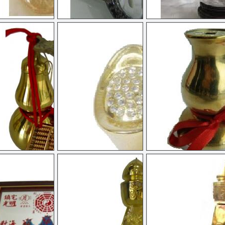
髮晶
金剛杵
白水晶
電金算盤
金元寶
葫蘆花瓶 / 有葉葫蘆