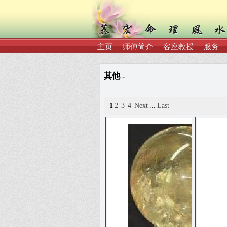
主页
师傅简介
客座教授
服务
其他 -
1
2
3
4
Next
...
Last