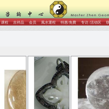
课程
吉祥品
会员
風水運程
特惠/免費
专访 /活动区