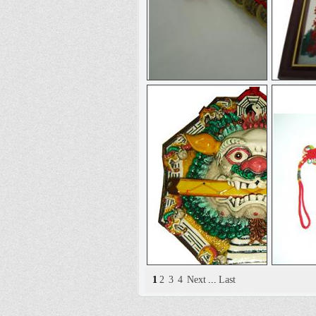
五帝與六帝銅錢
1
2
3
4
Next
...
Last
獅子咬劍