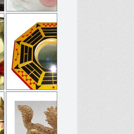
七星陣
八卦凸鏡