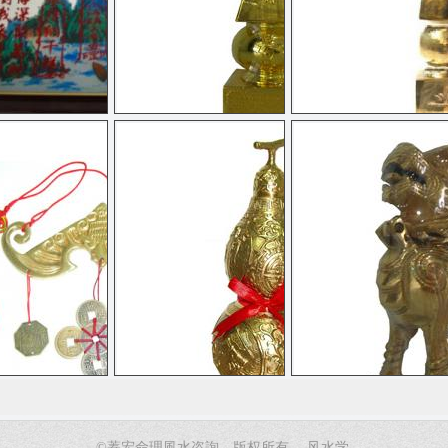
山海鎮
經文化煞塔
生命之樹-五行塔
福鼠
葫蘆
貔貅
©蓁宏命理風水咨詢。版权所有。
风水学