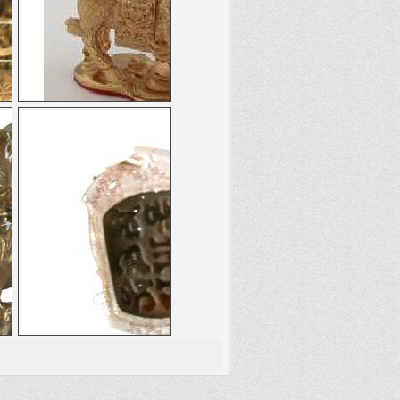
麒麟
六字真经牌